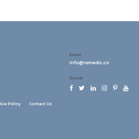
Email
info@remedic.co
Social






kie Policy
Contact Us