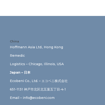
China
Hoffmann Asia Ltd., Hong Kong
Remedic
Logistics – Chicago, Illinois, USA
Japan – 日本
Ecobeni Co., Ltd. – エコベニ株式会社
651-1131 神戸市北区北五葉五丁目‐4‐1
Email –
info@ecobeni.com